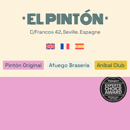
C/Francos 42, Seville. Espagne
Pintón Original
Afuego Brasería
Aníbal Club